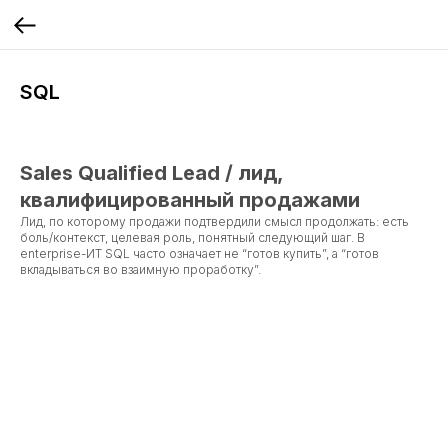
SQL
Sales Qualified Lead / лид,
квалифицированный продажами
Лид, по которому продажи подтвердили смысл продолжать: есть
боль/контекст, целевая роль, понятный следующий шаг. В
enterprise-ИТ SQL часто означает не “готов купить”, а “готов
вкладываться во взаимную проработку”.